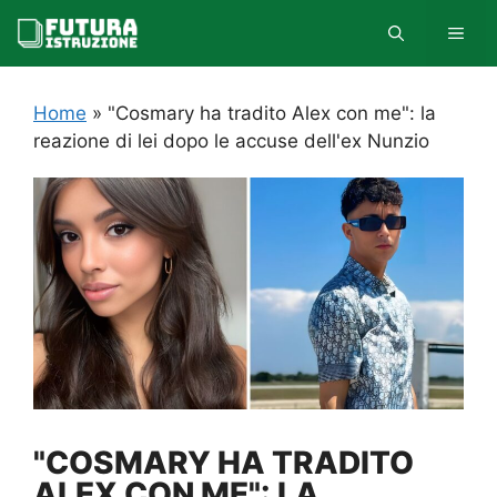
Vai
MEN
al
contenuto
Home
»
"Cosmary ha tradito Alex con me": la
reazione di lei dopo le accuse dell'ex Nunzio
"COSMARY HA TRADITO
ALEX CON ME": LA