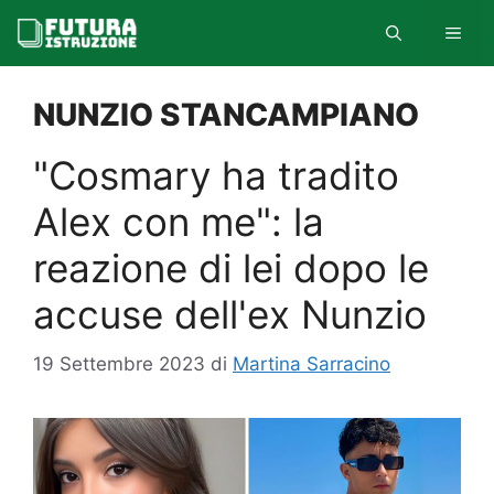
Vai
MEN
al
contenuto
NUNZIO STANCAMPIANO
"Cosmary ha tradito
Alex con me": la
reazione di lei dopo le
accuse dell'ex Nunzio
19 Settembre 2023
di
Martina Sarracino