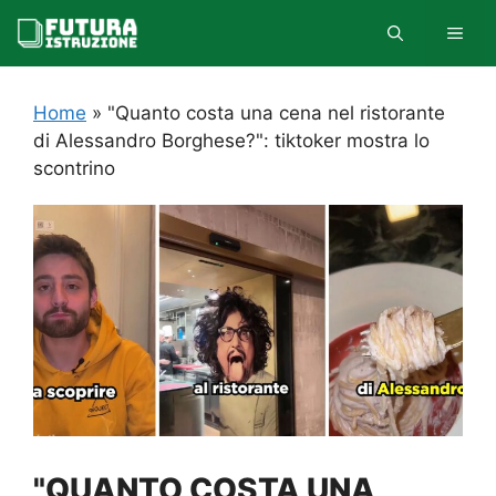
Vai
MEN
al
contenuto
Home
»
"Quanto costa una cena nel ristorante
di Alessandro Borghese?": tiktoker mostra lo
scontrino
"QUANTO COSTA UNA