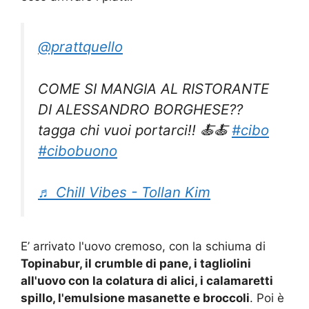
@prattquello
COME SI MANGIA AL RISTORANTE
DI ALESSANDRO BORGHESE??
tagga chi vuoi portarci!! 🍝🍝
#cibo
#cibobuono
♬ Chill Vibes - Tollan Kim
E’ arrivato l'uovo cremoso, con la schiuma di
Topinabur, il crumble di pane, i tagliolini
all'uovo con la colatura di alici, i calamaretti
spillo, l'emulsione masanette e broccoli
. Poi è