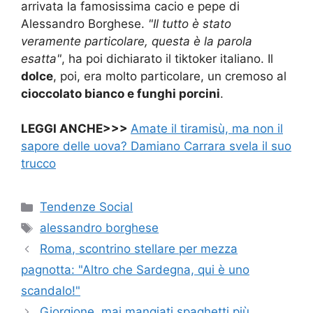
arrivata la famosissima cacio e pepe di
Alessandro Borghese.
"Il tutto è stato
veramente particolare, questa è la parola
esatta"
, ha poi dichiarato il tiktoker italiano. Il
dolce
, poi, era molto particolare, un cremoso al
cioccolato bianco e funghi porcini
.
LEGGI ANCHE>>>
Amate il tiramisù, ma non il
sapore delle uova? Damiano Carrara svela il suo
trucco
Categorie
Tendenze Social
Tag
alessandro borghese
Roma, scontrino stellare per mezza
pagnotta: "Altro che Sardegna, qui è uno
scandalo!"
Giorgione, mai mangiati spaghetti più