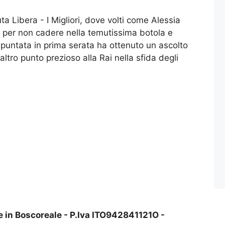
a Libera - I Migliori, dove volti come Alessia
e per non cadere nella temutissima botola e
 puntata in prima serata ha ottenuto un ascolto
ltro punto prezioso alla Rai nella sfida degli
e in Boscoreale - P.Iva ITO942841121O -