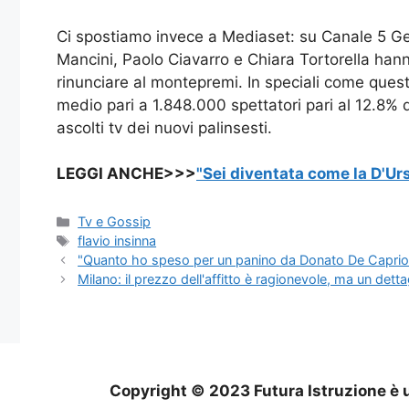
Ci spostiamo invece a Mediaset: su Canale 5 Gerr
Mancini, Paolo Ciavarro e Chiara Tortorella han
rinunciare al montepremi. In speciali come ques
medio pari a 1.848.000 spettatori pari al 12.8% d
ascolti tv dei nuovi palinsesti.
LEGGI ANCHE>>>
"Sei diventata come la D'Urs
Categorie
Tv e Gossip
Tag
flavio insinna
"Quanto ho speso per un panino da Donato De Caprio a
Milano: il prezzo dell'affitto è ragionevole, ma un detta
Copyright © 2023 Futura Istruzione è u