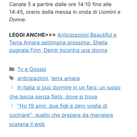
Canale 5 a partire dalle ore 14:10 fino alle
14:45, orario della messa in onda di
Uomini e
Donne
.
LEGGI ANCHE>>>
Anticipazioni Beautiful e
Terra Amara settimana prossima: Sheila
pugnala Finn, Demir incontra una donna
Categorie
Tv e Gossip
Tag
anticipazioni
,
terra amara
In Italia si può dormire in un faro: un luogo
che lascia senza fiato, dove si trova
"Ho 19 anni, due figli e zero voglia di
cucinare": quello che prepara da mangiare
scatena il web