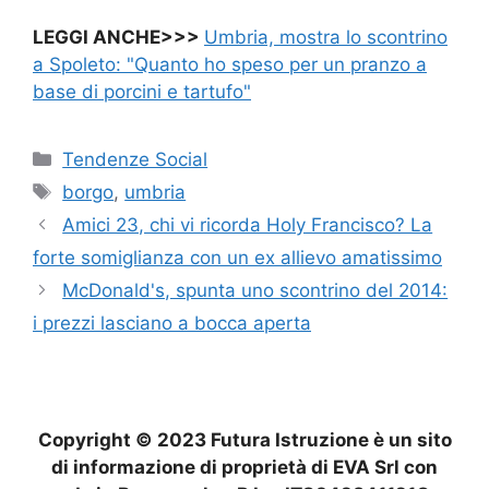
LEGGI ANCHE>>>
Umbria, mostra lo scontrino
a Spoleto: "Quanto ho speso per un pranzo a
base di porcini e tartufo"
Categorie
Tendenze Social
Tag
borgo
,
umbria
Amici 23, chi vi ricorda Holy Francisco? La
forte somiglianza con un ex allievo amatissimo
McDonald's, spunta uno scontrino del 2014:
i prezzi lasciano a bocca aperta
Copyright © 2023 Futura Istruzione è un sito
di informazione di proprietà di EVA Srl con