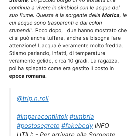
Stifone
, un piccolo borgo di 40 abitanti che
continua a vivere in simbiosi con le acque del
suo fiume. Questa è la sorgente della
Morica
, le
cui acque sono trasparenti e dai colori
stupendi
". Poco dopo, i due hanno mostrato che
ci si può anche tuffare, anche se bisogna fare
attenzione! L'acqua è veramente molto fredda.
Stiamo parlando, infatti, di temperature
veramente gelide, circa 10 gradi. La ragazza,
poi ha spiegato come era gestito il posto in
epoca romana
.
@trip.n.roll
#imparacontiktok
#umbria
#postosegreto
#fakebody
INFO
UTILI: - Per arrivare alla Sorgente