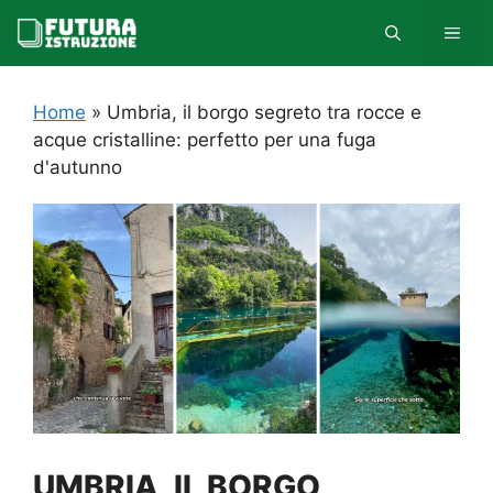
Vai
MEN
al
contenuto
Home
»
Umbria, il borgo segreto tra rocce e
acque cristalline: perfetto per una fuga
d'autunno
UMBRIA, IL BORGO