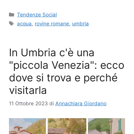
Categorie
Tendenze Social
Tag
acqua
,
rovine romane
,
umbria
In Umbria c'è una
"piccola Venezia": ecco
dove si trova e perché
visitarla
11 Ottobre 2023
di
Annachiara Giordano