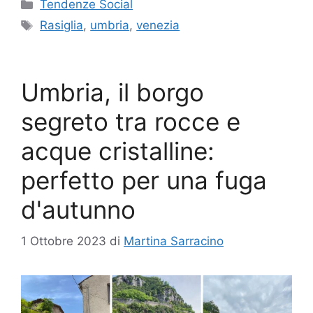
Categorie
Tendenze Social
Tag
Rasiglia
,
umbria
,
venezia
Umbria, il borgo
segreto tra rocce e
acque cristalline:
perfetto per una fuga
d'autunno
1 Ottobre 2023
di
Martina Sarracino