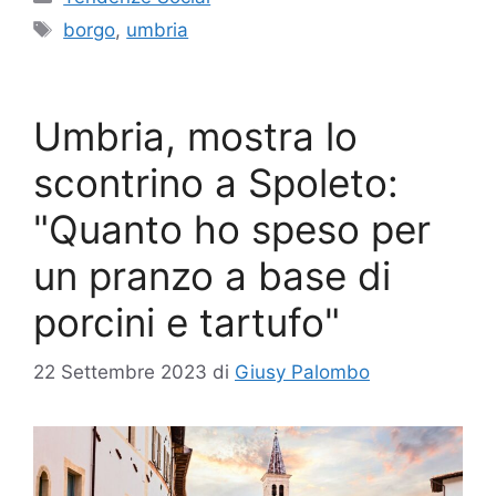
Tag
borgo
,
umbria
Umbria, mostra lo
scontrino a Spoleto:
"Quanto ho speso per
un pranzo a base di
porcini e tartufo"
22 Settembre 2023
di
Giusy Palombo