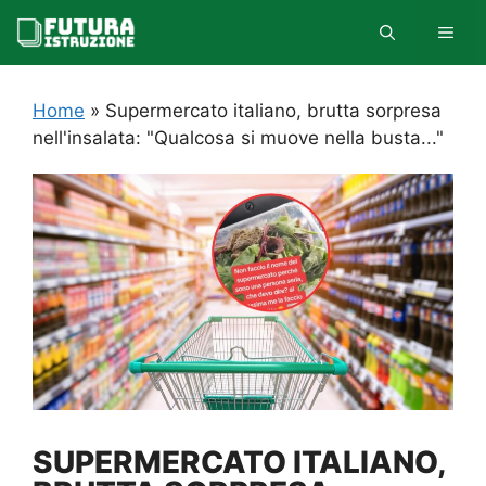
Vai
MEN
al
contenuto
Home
»
Supermercato italiano, brutta sorpresa
nell'insalata: "Qualcosa si muove nella busta..."
SUPERMERCATO ITALIANO,