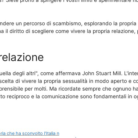
s? Siete pronti a spingere i vostri limiti e sperimentare
endere un percorso di scambismo, esplorando la propria
 il diritto di scegliere come vivere la propria relazione
 relazione
quella degli altri", come affermava John Stuart Mill. L'int
elta di vivere la propria sessualità in modo aperto e c
rensibile per molti. Ma ricordate sempre che ognuno ha il
spetto reciproco e la comunicazione sono fondamentali in 
ria che ha sconvolto l'Italia n