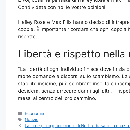
E voi, cosa ne pensate di Hailey Rose e Max Fill
Condividete con noi le vostre opinioni!
Hailey Rose e Max Fills hanno deciso di intrapr
coppie. È importante ricordare che ogni coppia ha
rispetto.
Libertà e rispetto nella
"La libertà di ogni individuo finisce dove inizia 
molte domande e discorsi sullo scambismo. La sc
stabilito insieme, può sembrare insolita o incomp
desidera, senza arrecare danni agli altri. Il ri
messi al centro del loro cammino.
Categorie
Economia
Tag
Notizie
La serie più agghiacciante di Netflix: basata su una sto