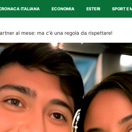
CRONACA ITALIANA
ECONOMIA
ESTERI
SPORT E 
artner al mese: ma c'è una regola da rispettare!