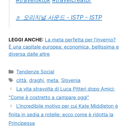
♬ 오리지널 사운드 - ISTP - ISTP
LEGGI ANCHE:
La meta perfetta per l'inverno?
È una capitale europea: economica, bellissima e
diversa dalle altre
Categorie
Tendenze Social
Tag
città
,
draghi
,
meta
,
Slovenia
La vita stravolta di Luca Pitteri dopo Amici:
"Come è costretto a campare oggi"
L'incredibile motivo per cui Kate Middleton è
finita in sedia a rotelle: ecco come è ridotta la
Principessa