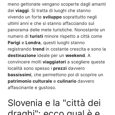
meno gettonate vengano scoperte dagli amanti
dei
viaggi
. Si tratta di luoghi che stanno
vivendo un forte
sviluppo
soprattutto negli
ultimi anni e che si stanno affacciando sul
panorama delle mete turistiche. Nonostante un
numero di
turisti
minore rispetto a città come
Parigi
e
Londra
, questi luoghi stanno
registrando
trend
in costante crescita e sono la
destinazione
ideale per un
weekend
. A
convincere molti
viaggiatori
a scegliere queste
località sono spesso i
prezzi
davvero
bassissimi
, che permettono poi di scoprire un
patrimonio
culturale
e
culinario
davvero
affascinante e gustoso.
Slovenia e la "città dei
draghi": ecco qual è e