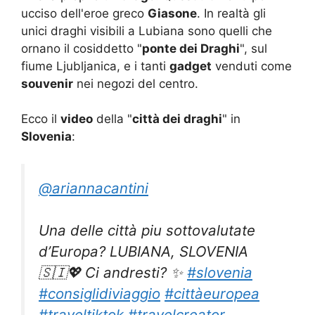
ucciso dell'eroe greco
Giasone
. In realtà gli
unici draghi visibili a Lubiana sono quelli che
ornano il cosiddetto "
ponte dei Draghi
", sul
fiume Ljubljanica, e i tanti
gadget
venduti come
souvenir
nei negozi del centro.
Ecco il
video
della "
città dei draghi
" in
Slovenia
:
@ariannacantini
Una delle città piu sottovalutate
d’Europa? LUBIANA, SLOVENIA
🇸🇮💖 Ci andresti? ✨
#slovenia
#consiglidiviaggio
#cittàeuropea
#traveltiktok
#travelcreator