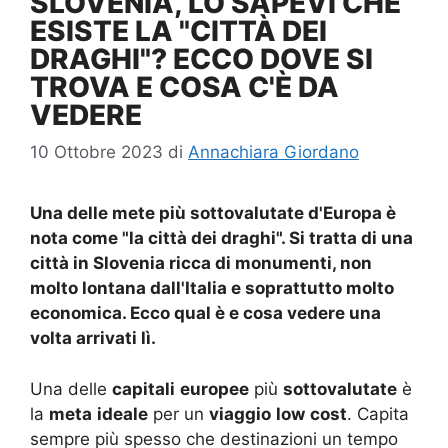
SLOVENIA, LO SAPEVI CHE
ESISTE LA "CITTÀ DEI
DRAGHI"? ECCO DOVE SI
TROVA E COSA C'È DA
VEDERE
10 Ottobre 2023
di
Annachiara Giordano
Una delle mete più sottovalutate d'Europa è
nota come "la città dei draghi". Si tratta di una
città in Slovenia ricca di monumenti, non
molto lontana dall'Italia e soprattutto molto
economica. Ecco qual è e cosa vedere una
volta arrivati lì.
Una delle
capitali
europee
più
sottovalutate
è
la
meta
ideale
per un
viaggio
low
cost
. Capita
sempre più spesso che destinazioni un tempo