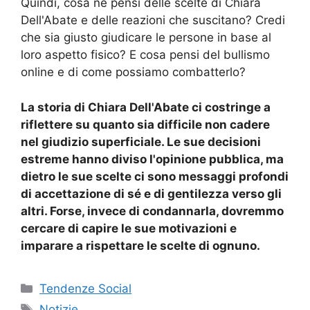
Quindi, cosa ne pensi delle scelte di Chiara
Dell'Abate e delle reazioni che suscitano? Credi
che sia giusto giudicare le persone in base al
loro aspetto fisico? E cosa pensi del bullismo
online e di come possiamo combatterlo?
La storia di Chiara Dell'Abate ci costringe a
riflettere su quanto sia difficile non cadere
nel giudizio superficiale. Le sue decisioni
estreme hanno diviso l'opinione pubblica, ma
dietro le sue scelte ci sono messaggi profondi
di accettazione di sé e di gentilezza verso gli
altri. Forse, invece di condannarla, dovremmo
cercare di capire le sue motivazioni e
imparare a rispettare le scelte di ognuno.
Categorie
Tendenze Social
Tag
Notizie