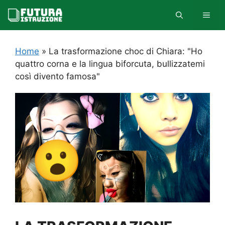
Vai
MEN
al
contenuto
Home
»
La trasformazione choc di Chiara: "Ho
quattro corna e la lingua biforcuta, bullizzatemi
così divento famosa"