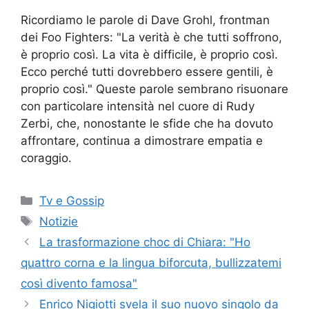
Ricordiamo le parole di Dave Grohl, frontman
dei Foo Fighters: "La verità è che tutti soffrono,
è proprio così. La vita è difficile, è proprio così.
Ecco perché tutti dovrebbero essere gentili, è
proprio così." Queste parole sembrano risuonare
con particolare intensità nel cuore di Rudy
Zerbi, che, nonostante le sfide che ha dovuto
affrontare, continua a dimostrare empatia e
coraggio.
Categorie
Tv e Gossip
Tag
Notizie
La trasformazione choc di Chiara: "Ho
quattro corna e la lingua biforcuta, bullizzatemi
così divento famosa"
Enrico Nigiotti svela il suo nuovo singolo da