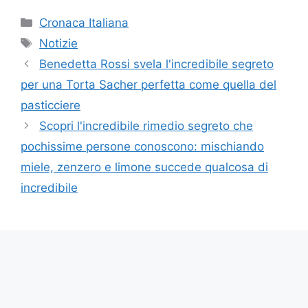
Categorie
Cronaca Italiana
Tag
Notizie
Benedetta Rossi svela l'incredibile segreto
per una Torta Sacher perfetta come quella del
pasticciere
Scopri l'incredibile rimedio segreto che
pochissime persone conoscono: mischiando
miele, zenzero e limone succede qualcosa di
incredibile
Copyright © 2023 Futura Istruzione è un sito
di informazione di proprietà di EVA Srl con
sede in Boscoreale - P.Iva ITO942841121O -