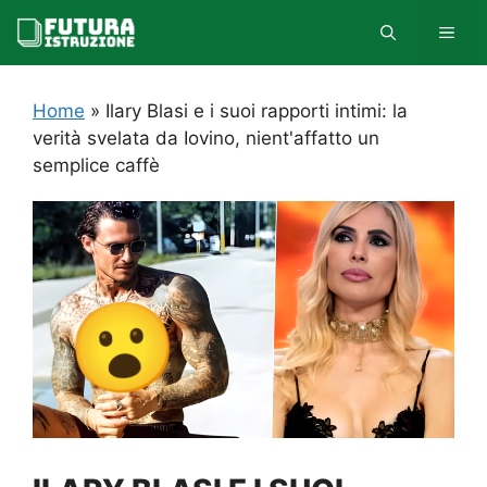
Vai
MEN
al
contenuto
Home
»
Ilary Blasi e i suoi rapporti intimi: la
verità svelata da Iovino, nient'affatto un
semplice caffè