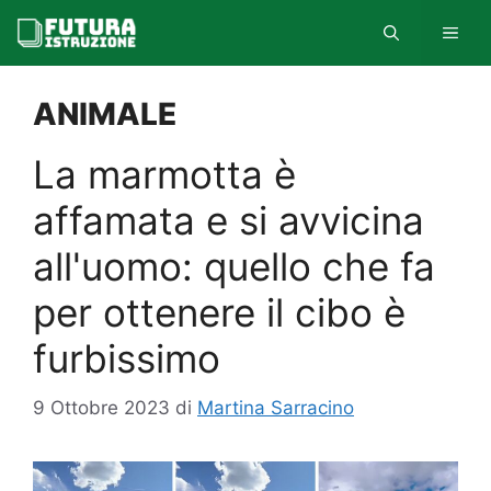
Vai
MEN
al
contenuto
ANIMALE
La marmotta è
affamata e si avvicina
all'uomo: quello che fa
per ottenere il cibo è
furbissimo
9 Ottobre 2023
di
Martina Sarracino