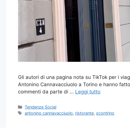
Gli autori di una pagina nota su TikTok per i viaggi 
Antonino Cannavacciuolo a Torino e hanno fatto 
commenti da parte di …
Leggi tutto
Categorie
Tendenze Social
Tag
antonino cannavacciuolo
,
ristorante
,
scontrino