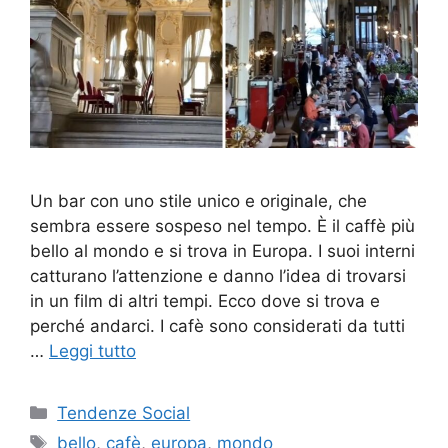
Un bar con uno stile unico e originale, che
sembra essere sospeso nel tempo. È il caffè più
bello al mondo e si trova in Europa. I suoi interni
catturano l’attenzione e danno l’idea di trovarsi
in un film di altri tempi. Ecco dove si trova e
perché andarci. I cafè sono considerati da tutti
…
Leggi tutto
Categorie
Tendenze Social
Tag
bello
,
cafè
,
europa
,
mondo