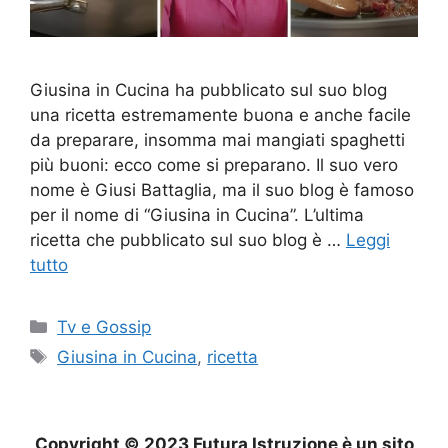
Giusina in Cucina ha pubblicato sul suo blog
una ricetta estremamente buona e anche facile
da preparare, insomma mai mangiati spaghetti
più buoni: ecco come si preparano. Il suo vero
nome è Giusi Battaglia, ma il suo blog è famoso
per il nome di “Giusina in Cucina”. L’ultima
ricetta che pubblicato sul suo blog è …
Leggi
tutto
Categorie
Tv e Gossip
Tag
Giusina in Cucina
,
ricetta
Copyright © 2023 Futura Istruzione è un sito