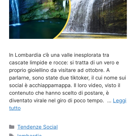
In Lombardia c’è una valle inesplorata tra
cascate limpide e rocce: si tratta di un vero e
proprio gioiellino da visitare ad ottobre. A
parlarne, sono state due tiktoker, il cui nome sui
social è acchiappamappa. Il loro video, visto il
contenuto che hanno scelto di postare, è
diventato virale nel giro di poco tempo. …
Leggi
tutto
Categorie
Tendenze Social
Tag
lombardia