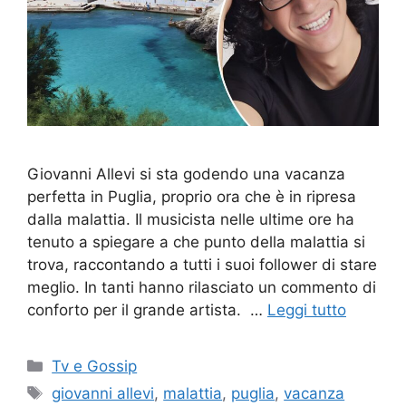
Giovanni Allevi si sta godendo una vacanza
perfetta in Puglia, proprio ora che è in ripresa
dalla malattia. Il musicista nelle ultime ore ha
tenuto a spiegare a che punto della malattia si
trova, raccontando a tutti i suoi follower di stare
meglio. In tanti hanno rilasciato un commento di
conforto per il grande artista. …
Leggi tutto
Categorie
Tv e Gossip
Tag
giovanni allevi
,
malattia
,
puglia
,
vacanza