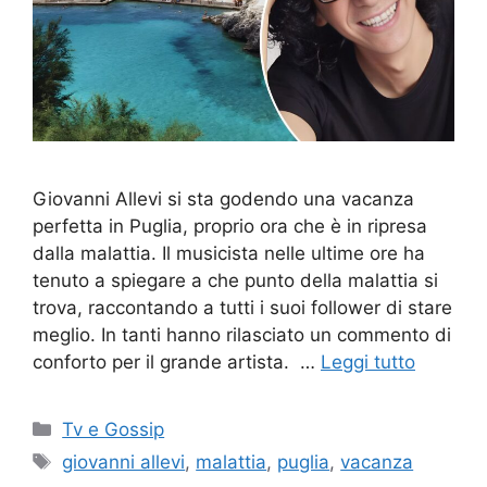
Giovanni Allevi si sta godendo una vacanza
perfetta in Puglia, proprio ora che è in ripresa
dalla malattia. Il musicista nelle ultime ore ha
tenuto a spiegare a che punto della malattia si
trova, raccontando a tutti i suoi follower di stare
meglio. In tanti hanno rilasciato un commento di
conforto per il grande artista. …
Leggi tutto
Categorie
Tv e Gossip
Tag
giovanni allevi
,
malattia
,
puglia
,
vacanza