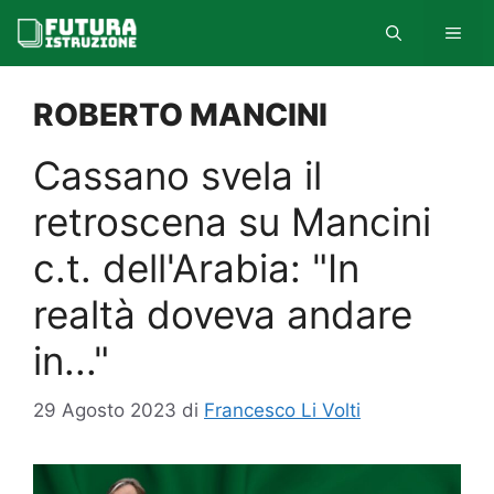
Vai
MEN
al
contenuto
ROBERTO MANCINI
Cassano svela il
retroscena su Mancini
c.t. dell'Arabia: "In
realtà doveva andare
in..."
29 Agosto 2023
di
Francesco Li Volti