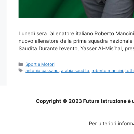
Lunedì sera l’allenatore italiano Roberto Manci
nuovo allenatore della prima squadra nazionale di
Saudita Durante l’evento, Yasser Al-Mis’hal, pre
Categorie
Sport e Motori
Tag
antonio cassano
,
arabia saudita
,
roberto mancini
,
tot
Copyright © 2023 Futura Istruzione è u
Per ulteriori infor