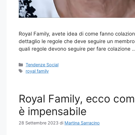
Royal Family, avete idea di come fanno colazione 
dettaglio le regole che deve seguire un membro d
quali regole devono seguire per fare colazione
Categorie
Tendenze Social
Tag
royal family
Royal Family, ecco come 
è impensabile
28 Settembre 2023
di
Martina Sarracino