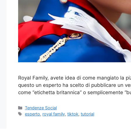
Royal Family, avete idea di come mangiato la pizz
questo un esperto ha scelto di pubblicare un ve
come “etichetta britannica” o semplicemente “
Categorie
Tendenze Social
Tag
esperto
,
royal family
,
tiktok
,
tutorial