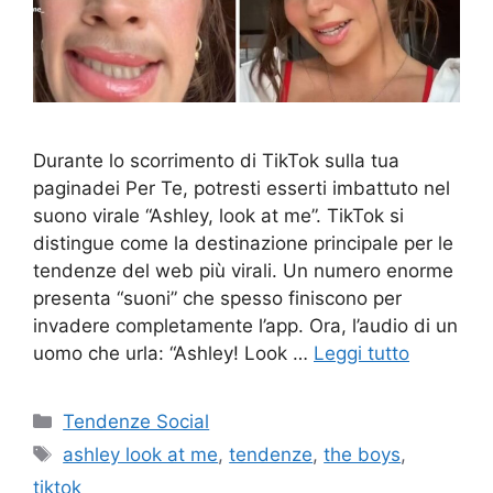
Durante lo scorrimento di TikTok sulla tua
paginadei Per Te, potresti esserti imbattuto nel
suono virale “Ashley, look at me”. TikTok si
distingue come la destinazione principale per le
tendenze del web più virali. Un numero enorme
presenta “suoni” che spesso finiscono per
invadere completamente l’app. Ora, l’audio di un
uomo che urla: “Ashley! Look …
Leggi tutto
Categorie
Tendenze Social
Tag
ashley look at me
,
tendenze
,
the boys
,
tiktok