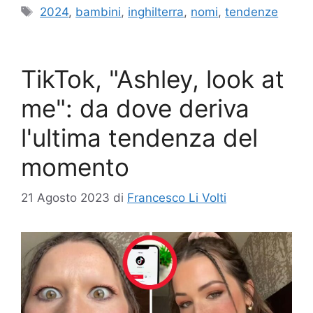
Tag
2024
,
bambini
,
inghilterra
,
nomi
,
tendenze
TikTok, "Ashley, look at
me": da dove deriva
l'ultima tendenza del
momento
21 Agosto 2023
di
Francesco Li Volti