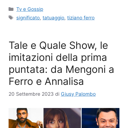
Categorie
Tv e Gossip
Tag
significato
,
tatuaggio
,
tiziano ferro
Tale e Quale Show, le
imitazioni della prima
puntata: da Mengoni a
Ferro e Annalisa
20 Settembre 2023
di
Giusy Palombo