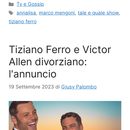
Categorie
Tv e Gossip
Tag
annalisa
,
marco mengoni
,
tale e quale show
,
tiziano ferro
Tiziano Ferro e Victor
Allen divorziano:
l'annuncio
19 Settembre 2023
di
Giusy Palombo