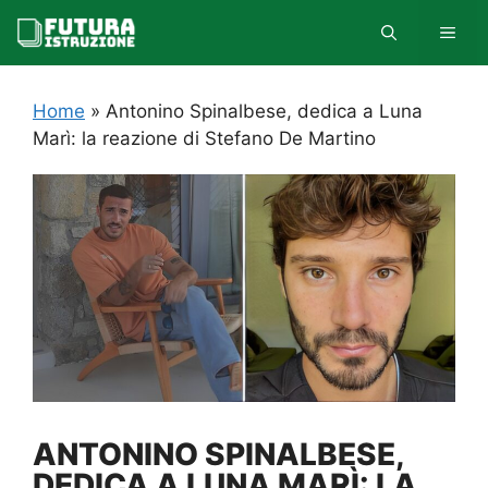
Vai
MEN
al
contenuto
Home
»
Antonino Spinalbese, dedica a Luna
Marì: la reazione di Stefano De Martino
ANTONINO SPINALBESE,
DEDICA A LUNA MARÌ: LA