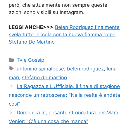
però, che attualmente non sempre queste
azioni sono visibili su Instagram.
LEGGI ANCHE>>>
Belen Rodriguez finalmente
svela tutto: eccola con la nuova fiamma dopo
Stefano De Martino
Categorie
Tv e Gossip
Tag
antonino spinalbese
,
belen rodriguez
,
luna
marì
,
stefano de martino
La Ragazza e L'Ufficiale, il finale di stagione
nasconde un retroscena: "Nella realtà è andata
così"
Domenica In, pesante stroncatura per Mara
Venier: "C'è una cosa che manca"