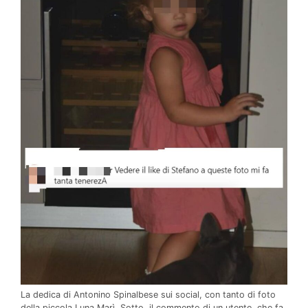
La dedica di Antonino Spinalbese sui social, con tanto di foto
della piccola Luna Marì. Sotto, il commento di un utente, che fa