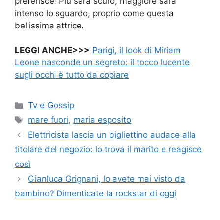
preferisce! Più sarà scuro, maggiore sarà
intenso lo sguardo, proprio come questa
bellissima attrice.
LEGGI ANCHE>>>
Parigi, il look di Miriam
Leone nasconde un segreto: il tocco lucente
sugli occhi è tutto da copiare
Categorie
Tv e Gossip
Tag
mare fuori
,
maria esposito
Elettricista lascia un bigliettino audace alla
titolare del negozio: lo trova il marito e reagisce
così
Gianluca Grignani, lo avete mai visto da
bambino? Dimenticate la rockstar di oggi