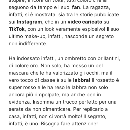
stupire, ancora un volta, tutti coloro che la
seguono da tempo e i suoi
fan
. La ragazza,
infatti, si è mostrata, sia tra le storie pubblicate
sui
Instagram
, che in un
video caricato
su
TikTok
, con un look veramente esplosivo! Il suo
ultimo make-up, infatti, nasconde un segreto
non indifferente.
Ha indossato infatti, un ombretto con brillantini,
di colore oro. Non solo, ha messo un bel
mascara che le ha valorizzato gli occhi, ma il
vero tocco di classe è sulle
labbra
! Il rossetto è
super rosso e le ha reso le labbra non solo
ancora più rimpolpate, ma anche ben in
evidenza. Insomma un trucco perfetto per una
serata da non dimenticare. Per replicarlo a
casa, infatti, non ci vorrà molto! Il segreto,
infatti, è uno. Bisogna fare attenzione!