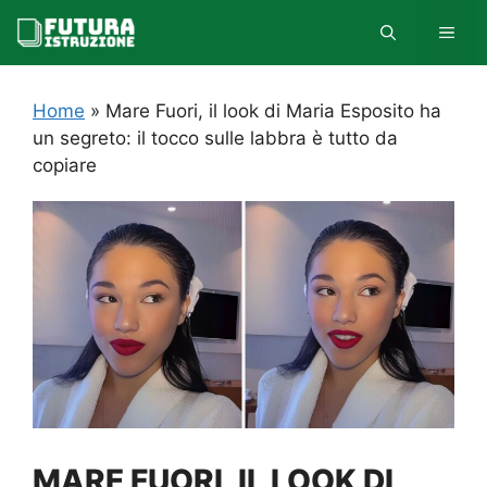
Vai
MEN
al
contenuto
Home
»
Mare Fuori, il look di Maria Esposito ha
un segreto: il tocco sulle labbra è tutto da
copiare
MARE FUORI, IL LOOK DI