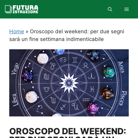
Vai
MEN
al
contenuto
Home
»
Oroscopo del weekend: per due segni
sarà un fine settimana indimenticabile
OROSCOPO DEL WEEKEND: