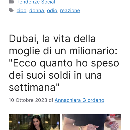
Categorie
Tendenze Social
Tag
cibo
,
donna
,
odio
,
reazione
Dubai, la vita della
moglie di un milionario:
"Ecco quanto ho speso
dei suoi soldi in una
settimana"
10 Ottobre 2023
di
Annachiara Giordano