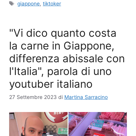
Tag
giappone
,
tiktoker
"Vi dico quanto costa
la carne in Giappone,
differenza abissale con
l'Italia", parola di uno
youtuber italiano
27 Settembre 2023
di
Martina Sarracino