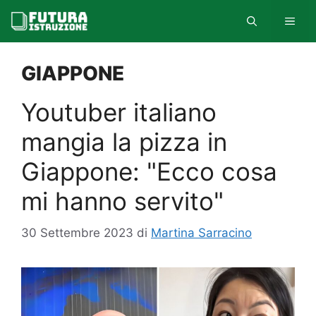
Vai
MEN
al
contenuto
GIAPPONE
Youtuber italiano
mangia la pizza in
Giappone: "Ecco cosa
mi hanno servito"
30 Settembre 2023
di
Martina Sarracino