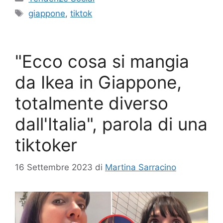
Tag
giappone
,
tiktok
"Ecco cosa si mangia
da Ikea in Giappone,
totalmente diverso
dall'Italia", parola di una
tiktoker
16 Settembre 2023
di
Martina Sarracino