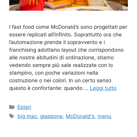
I fast food come McDonald’s sono progettati per
essere replicati all’infinito. Soprattutto ora che
l’automazione prende il sopravvento e i
franchising adottano layout che corrispondono
alle nostre abitudini di ordinazione, stiamo
vedendo sempre più sale realizzate con lo
stampino, con poche variazioni nella
costruzione o nei colori. In un certo senso
questo è confortante: quando …
Leggi tutto
Categorie
Esteri
Tag
big mac
,
giappone
,
McDonald's
,
menu