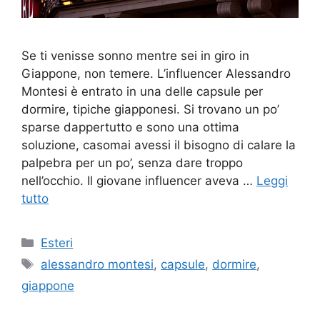
Se ti venisse sonno mentre sei in giro in
Giappone, non temere. L’influencer Alessandro
Montesi è entrato in una delle capsule per
dormire, tipiche giapponesi. Si trovano un po’
sparse dappertutto e sono una ottima
soluzione, casomai avessi il bisogno di calare la
palpebra per un po’, senza dare troppo
nell’occhio. Il giovane influencer aveva …
Leggi
tutto
Categorie
Esteri
Tag
alessandro montesi
,
capsule
,
dormire
,
giappone