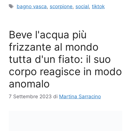
Tag
bagno vasca
,
scorpione
,
social
,
tiktok
Beve l'acqua più
frizzante al mondo
tutta d'un fiato: il suo
corpo reagisce in modo
anomalo
7 Settembre 2023
di
Martina Sarracino