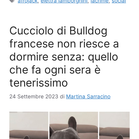
afrojack
,
elettra lamborghini
,
lacrime
,
social
Cucciolo di Bulldog
francese non riesce a
dormire senza: quello
che fa ogni sera è
tenerissimo
24 Settembre 2023
di
Martina Sarracino