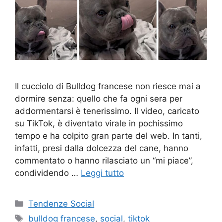
Il cucciolo di Bulldog francese non riesce mai a
dormire senza: quello che fa ogni sera per
addormentarsi è tenerissimo. Il video, caricato
su TikTok, è diventato virale in pochissimo
tempo e ha colpito gran parte del web. In tanti,
infatti, presi dalla dolcezza del cane, hanno
commentato o hanno rilasciato un “mi piace”,
condividendo …
Leggi tutto
Categorie
Tendenze Social
Tag
bulldog francese
,
social
,
tiktok