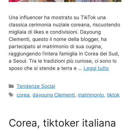
Una influencer ha mostrato su TikTok una
classica cerimonia nuziale coreana, riscuotendo
migliaia di likes e condivisioni. Dayoung
Clementi, questo il nome della blogger, ha
partecipato al matrimonio di sua cugina,
raggiungendo l’intera famiglia in Corea del Sud,
a Seoul. Tra le tradizioni più curiose, ci sono lo
sposo che si stende a terra e …
Leggi tutto
Categorie
Tendenze Social
Tag
corea
,
dayoung Clementi
,
matrimonio
,
tiktok
Corea, tiktoker italiana