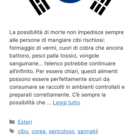
La possibilità di morte non impedisce sempre
alle persone di mangiare cibi rischiosi:
formaggio di vermi, cuori di cobra che ancora
battono, pesci palla tossici, vongole
sanguinarie… l’elenco potrebbe continuare
all’infinito. Per essere chiari, questi alimenti
possono essere perfettamente sicuri da
consumare se raccolti in ambienti controllati e
preparati correttamente. C’è sempre la
possibilità che …
Leggi tutto
Categorie
Esteri
Tag
cibo
,
corea
,
pericoloso
,
sannakji