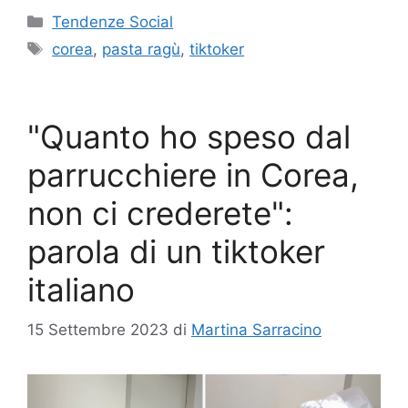
Categorie
Tendenze Social
Tag
corea
,
pasta ragù
,
tiktoker
"Quanto ho speso dal
parrucchiere in Corea,
non ci crederete":
parola di un tiktoker
italiano
15 Settembre 2023
di
Martina Sarracino