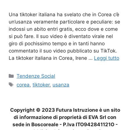
Una tiktoker italiana ha svelato che in Corea c’è
un’usanza veramente particolare e peculiare: se
indossi un abito entri gratis, ecco dove e come
si può fare. Il suo video è diventato virale nel
giro di pochissimo tempo e in tanti hanno
commentato il suo video pubblicato su TikTok.
La tiktoker italiana in Corea, Irene …
Leggi tutto
Categorie
Tendenze Social
Tag
corea
,
tiktoker
,
usanza
Copyright © 2023 Futura Istruzione è un sito
di informazione di proprietà di EVA Srl con
sede in Boscoreale - P.Iva ITO942841121O -