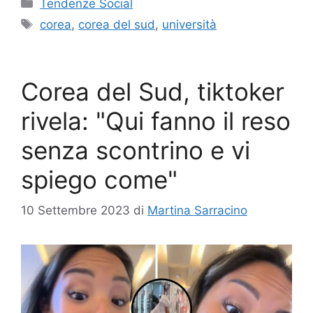
Categorie
Tendenze Social
Tag
corea
,
corea del sud
,
università
Corea del Sud, tiktoker
rivela: "Qui fanno il reso
senza scontrino e vi
spiego come"
10 Settembre 2023
di
Martina Sarracino