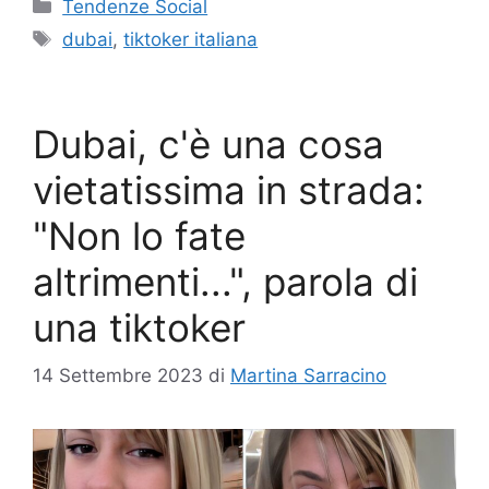
Categorie
Tendenze Social
Tag
dubai
,
tiktoker italiana
Dubai, c'è una cosa
vietatissima in strada:
"Non lo fate
altrimenti...", parola di
una tiktoker
14 Settembre 2023
di
Martina Sarracino