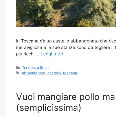
In Toscana c’è un castello abbandonato che rischi
meravigliosa e le sue stanze sono da togliere il fi
più ricchi …
Leggi tutto
Categorie
Tendenze Social
Tag
abbandonato
,
castello
,
toscana
Vuoi mangiare pollo ma
(semplicissima)